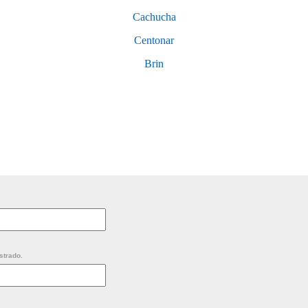
Cachucha
Centonar
Brin
strado.