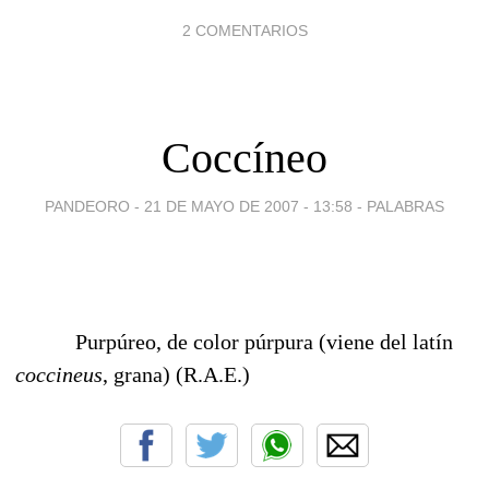
2 COMENTARIOS
Coccíneo
PANDEORO -
21 DE MAYO DE 2007 - 13:58
-
PALABRAS
Purpúreo, de color púrpura (viene del latín
coccineus
, grana) (R.A.E.)