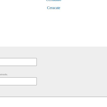
Ceracate
strado.