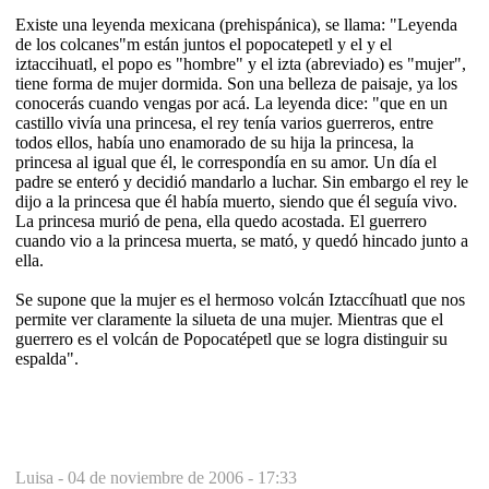
Existe una leyenda mexicana (prehispánica), se llama: "Leyenda
de los colcanes"m están juntos el popocatepetl y el y el
iztaccihuatl, el popo es "hombre" y el izta (abreviado) es "mujer",
tiene forma de mujer dormida. Son una belleza de paisaje, ya los
conocerás cuando vengas por acá. La leyenda dice: "que en un
castillo vivía una princesa, el rey tenía varios guerreros, entre
todos ellos, había uno enamorado de su hija la princesa, la
princesa al igual que él, le correspondía en su amor. Un día el
padre se enteró y decidió mandarlo a luchar. Sin embargo el rey le
dijo a la princesa que él había muerto, siendo que él seguía vivo.
La princesa murió de pena, ella quedo acostada. El guerrero
cuando vio a la princesa muerta, se mató, y quedó hincado junto a
ella.
Se supone que la mujer es el hermoso volcán Iztaccíhuatl que nos
permite ver claramente la silueta de una mujer. Mientras que el
guerrero es el volcán de Popocatépetl que se logra distinguir su
espalda".
Luisa -
04 de noviembre de 2006 - 17:33