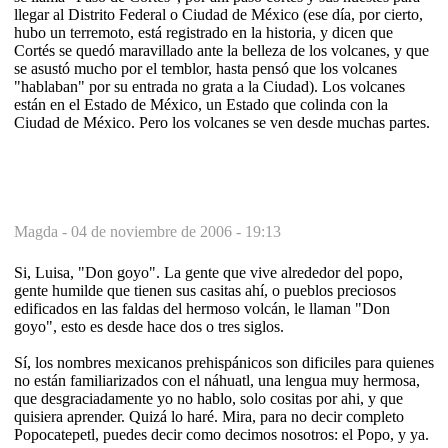
llegar al Distrito Federal o Ciudad de México (ese día, por cierto,
hubo un terremoto, está registrado en la historia, y dicen que
Cortés se quedó maravillado ante la belleza de los volcanes, y que
se asustó mucho por el temblor, hasta pensó que los volcanes
"hablaban" por su entrada no grata a la Ciudad). Los volcanes
están en el Estado de México, un Estado que colinda con la
Ciudad de México. Pero los volcanes se ven desde muchas partes.
Magda -
04 de noviembre de 2006 - 19:13
Si, Luisa, "Don goyo". La gente que vive alrededor del popo,
gente humilde que tienen sus casitas ahí, o pueblos preciosos
edificados en las faldas del hermoso volcán, le llaman "Don
goyo", esto es desde hace dos o tres siglos.
Sí, los nombres mexicanos prehispánicos son dificiles para quienes
no están familiarizados con el náhuatl, una lengua muy hermosa,
que desgraciadamente yo no hablo, solo cositas por ahi, y que
quisiera aprender. Quizá lo haré. Mira, para no decir completo
Popocatepetl, puedes decir como decimos nosotros: el Popo, y ya.