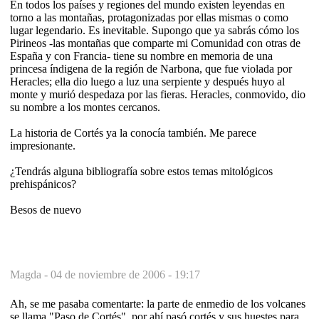
En todos los países y regiones del mundo existen leyendas en
torno a las montañas, protagonizadas por ellas mismas o como
lugar legendario. Es inevitable. Supongo que ya sabrás cómo los
Pirineos -las montañas que comparte mi Comunidad con otras de
España y con Francia- tiene su nombre en memoria de una
princesa índigena de la región de Narbona, que fue violada por
Heracles; ella dio luego a luz una serpiente y después huyo al
monte y murió despedaza por las fieras. Heracles, conmovido, dio
su nombre a los montes cercanos.
La historia de Cortés ya la conocía también. Me parece
impresionante.
¿Tendrás alguna bibliografía sobre estos temas mitológicos
prehispánicos?
Besos de nuevo
Magda -
04 de noviembre de 2006 - 19:17
Ah, se me pasaba comentarte: la parte de enmedio de los volcanes
se llama "Paso de Cortés", por ahí pasó cortés y sus huestes para